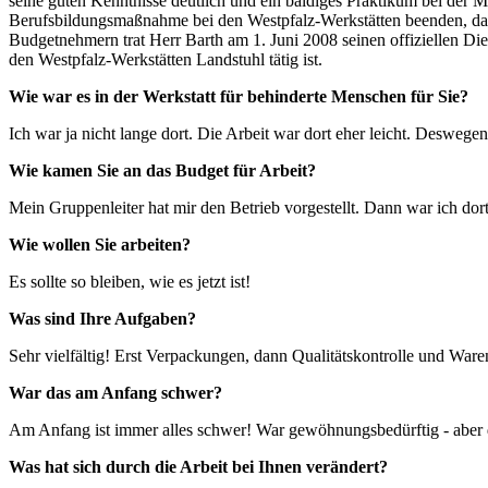
seine guten Kenntnisse deutlich und ein baldiges Praktikum bei der
Berufsbildungsmaßnahme bei den Westpfalz-Werkstätten beenden, da i
Budgetnehmern trat Herr Barth am 1. Juni 2008 seinen offiziellen Diens
den Westpfalz-Werkstätten Landstuhl tätig ist.
Wie war es in der Werkstatt für behinderte Menschen für Sie?
Ich war ja nicht lange dort. Die Arbeit war dort eher leicht. Deswe
Wie kamen Sie an das Budget für Arbeit?
Mein Gruppenleiter hat mir den Betrieb vorgestellt. Dann war ich d
Wie wollen Sie arbeiten?
Es sollte so bleiben, wie es jetzt ist!
Was sind Ihre Aufgaben?
Sehr vielfältig! Erst Verpackungen, dann Qualitätskontrolle und War
War das am Anfang schwer?
Am Anfang ist immer alles schwer! War gewöhnungsbedürftig - aber 
Was hat sich durch die Arbeit bei Ihnen verändert?