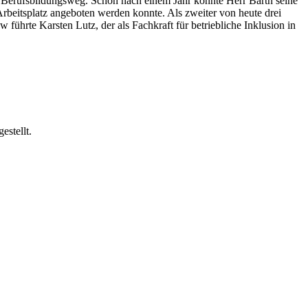
m Berufsbildungsweg. Schon nach einem Jahr konnte Herr Barth seine
beitsplatz angeboten werden konnte. Als zweiter von heute drei
 führte Karsten Lutz, der als Fachkraft für betriebliche Inklusion in
stellt.