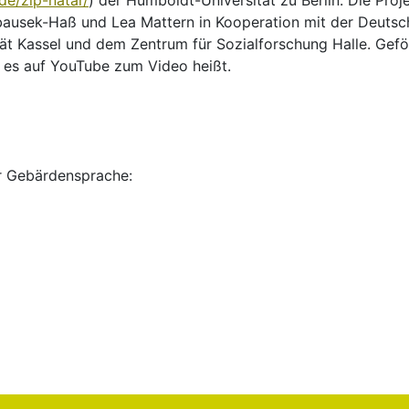
de/zip-natar/
) der Humboldt-Universität zu Berlin. Die Proj
bausek-Haß und Lea Mattern in Kooperation mit der Deutsche
ität Kassel und dem Zentrum für Sozialforschung Halle. Gef
e es auf YouTube zum Video heißt.
er Gebärdensprache:
prache