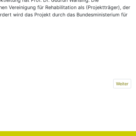
ektleitung hat Prof. Dr. Gudrun Wansing. Die
n Vereinigung für Rehabilitation als (Projektträger), der
ördert wird das Projekt durch das Bundesministerium für
Nächster 
Weiter