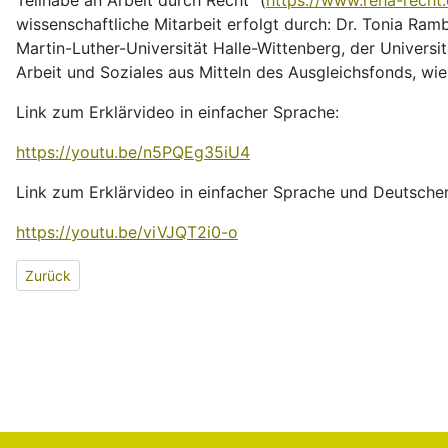
Teilhabe an Arbeit durch Recht" (
https://www.reha-recht.
wissenschaftliche Mitarbeit erfolgt durch: Dr. Tonia Ram
Martin-Luther-Universität Halle-Wittenberg, der Univers
Arbeit und Soziales aus Mitteln des Ausgleichsfonds, wi
Link zum Erklärvideo in einfacher Sprache:
https://youtu.be/n5PQEg35iU4
Link zum Erklärvideo in einfacher Sprache und Deutsch
https://youtu.be/viVJQT2i0-o
Vorheriger Beitrag: Faltblatt zum Budget für Arbeit in Leichter S
Zurück